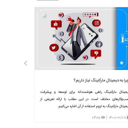
را به دیجیتال مارکتینگ نیاز داریم؟
محتوای خوب چ
جیتال مارکتینگ راهی هوشمندانه برای توسعه و پیشرفت
وقتی از محتوای خ
ب‌وکارهای مختلف است. در این مطلب با ارائه تعریفی از
خوب چه ویژگی‌های
جیتال مارکتینگ به لزوم استفاده از آن اشاره می‌کنیم:
1401/03/25
2475
1401/03/28