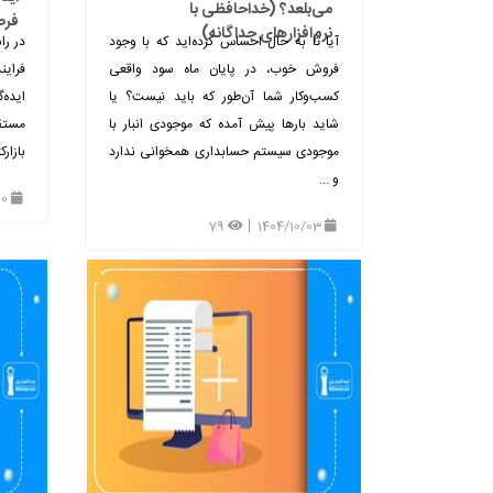
می‌بلعد؟ (خداحافظی با
فرص
نرم‌افزارهای جداگانه)
آیا تا به حال احساس کرده‌اید که با وجود
در را
فروش خوب، در پایان ماه سود واقعی
فرای
کسب‌وکار شما آن‌طور که باید نیست؟ یا
ایده‌
شاید بارها پیش آمده که موجودی انبار با
مستق
موجودی سیستم حسابداری همخوانی ندارد
بازار
و ...
1404/02/20
79
1404/10/03